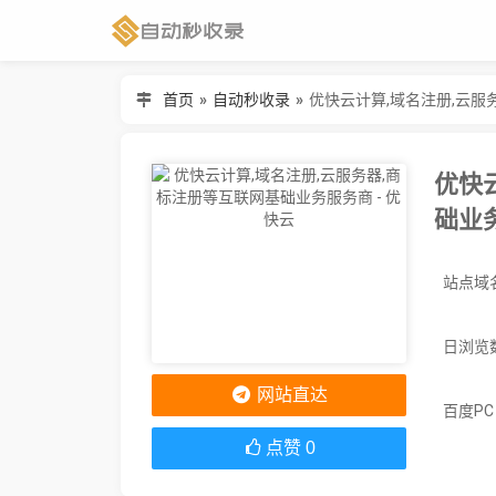
首页
»
自动秒收录
»
优快云计算,域名注册,云服
优快
础业务
日浏览
网站直达
百度P
点赞
0