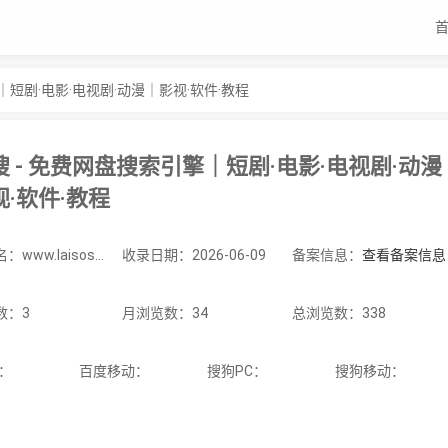
｜短剧·电影·电视剧·动漫｜影视·软件·教程
 - 免费网盘搜索引擎｜短剧·电影·电视剧·动漫
·软件·教程
站点域名：www.laisoso.com
收录日期：2026-06-09
备案信息：
查看备案信息
数：3
月浏览数：34
总浏览数：338
C：
百度移动：
搜狗PC：
搜狗移动：