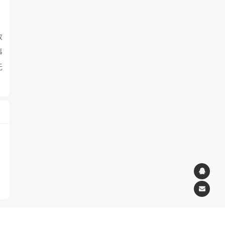
收
事
无