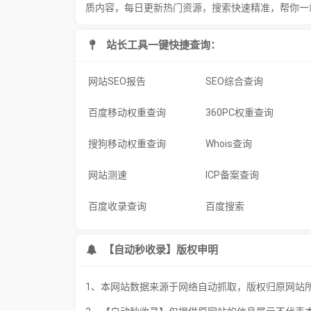
质内容，每日更新热门资源，搜索快速精准，帮你一
站长工具一键快捷查询：
网站SEO报告
SEO综合查询
百度移动权重查询
360PC权重查询
搜狗移动权重查询
Whois查询
网站测速
ICP备案查询
百度收录查询
百度搜索
【自动秒收录】版权申明
1、本网站数据来源于网络自动抓取，版权归原网站