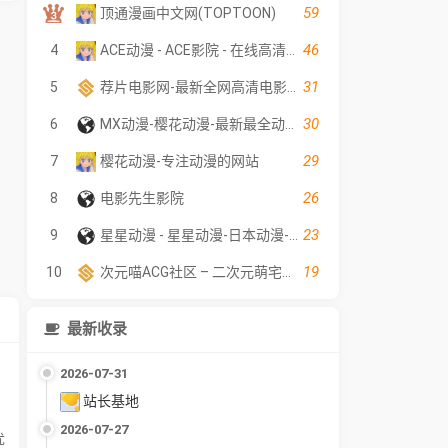
59
顶通漫画中文网(TOPTOON)
46
4
ACE动漫 - ACE影院 - 在线高清电影
31
5
荐片电影网-最新全网高清电影好看的电视剧荐片在线免费观看
30
6
MX动漫-樱花动漫-最新最全动漫免费在线观看
29
7
樱花动漫-专注动漫的网站
26
8
电影先生影院
23
9
星星动漫 - 星星动漫-日本动漫-好看动漫-国产动漫-在线动漫
19
10
次元喵ACG社区 – 二次元萌宅世界(●￣3￣)ノ✿～❤
最新收录
2026-07-31
站长基地
2026-07-27
优