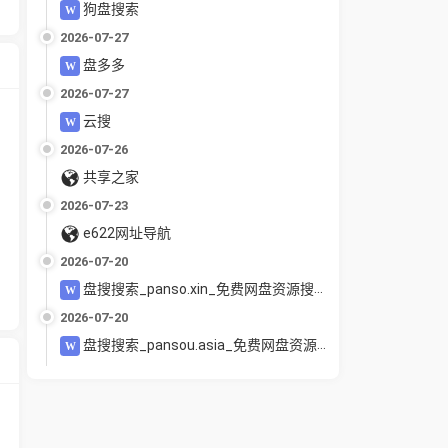
狗盘搜索
2026-07-27
盘多多
2026-07-27
云搜
2026-07-26
共享之家
2026-07-23
e622网址导航
2026-07-20
盘搜搜索_panso.xin_免费网盘资源搜索引擎_夸克百度UC迅雷网盘聚合搜索_电影教程软件下载
2026-07-20
盘搜搜索_pansou.asia_免费网盘资源搜索引擎_夸克百度UC迅雷网盘聚合搜索_电影教程软件下载