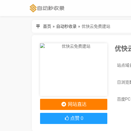
首页
»
自动秒收录
»
优快云免费建站
优快
日浏览
百度P
网站直达
点赞
0