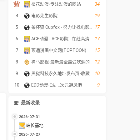
34
樱花动漫-专注动漫的网站
19
4
电影先生影院
17
5
茶杯狐 Cupfox - 努力让找电影变得简单
17
6
ACE动漫 - ACE影院 - 在线高清电影
15
7
顶通漫画中文网(TOPTOON)
12
8
神马影视-最新最全最受欢迎的影视网站-在线观看
10
9
黑狱科技永久地址发布页-收藏网址不迷路
9
10
EDD动漫-E站 _次元避风港
最新收录
2026-07-31
站长基地
2026-07-27