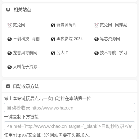
相关站点
贰兔网
吾爱源码库
贰兔网 - 网赚副业项目 - 免费项目分享网站 - 贰兔网提供免费副业项目、手机搬砖项目、抖音快手小红书无货源电商，抖音引流工具、网站源码、软件源码、技术教程、无人直播等等网络资源分享，是全网最大的资源网！
王创科技--网创项目综合服务平台
黑夜影院-2024在线电影电视剧、短剧、综艺、动漫-美剧、韩剧、陆剧、泰剧黑夜影院 35
笔芯资源网
龙卷风导航网
劳大IT
技术导航 - 学习技术 从这里开始 - 技术国际天下导航-免费游戏辅助网-我爱辅助网-专注分享绿色软件 (www.918cms.com)
大叫花子资源网-主要整合网络共享资源,分享网络热门教程,发布免费实用工具,各种活动线报,网站源码
自动收录方法
做上本站链接后点击一次自动排在本站第一位
一键复制下方链接:
使用https://安全证书的网站需要在头部加入：