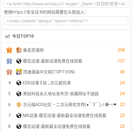
使用https://安全证书的网站需要在头部加入：
今日TOP10
298
善恶资源网
157
樱花动漫-最新动漫免费在线观看
40
顶通漫画中文网(TOPTOON)
24
4
EDD动漫-E站 _次元避风港
24
5
黑狱科技永久地址发布页-收藏网址不迷路
22
6
次元喵ACG社区 – 二次元萌宅世界(●￣3￣)ノ✿～❤
22
7
MX动漫-樱花动漫-最新最全动漫免费在线观看
22
8
樱花动漫-最新最全动漫免费在线观看