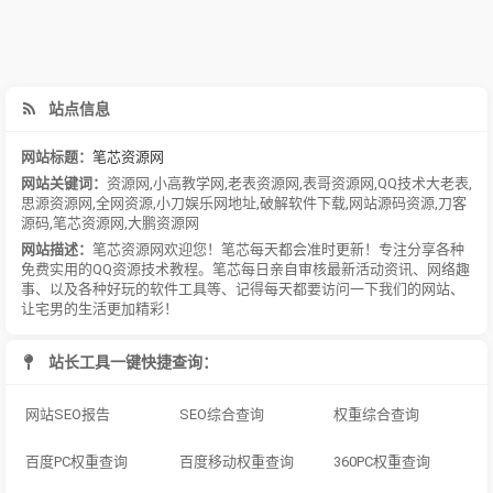
站点信息
网站标题：
笔芯资源网
网站关键词：
资源网
,
小高教学网
,
老表资源网
,
表哥资源网
,
QQ技术大老表
,
思源资源网
,
全网资源
,
小刀娱乐网地址
,
破解软件下载
,
网站源码资源
,
刀客
源码
,
笔芯资源网
,
大鹏资源网
网站描述：
笔芯资源网欢迎您！笔芯每天都会准时更新！专注分享各种
免费实用的QQ资源技术教程。笔芯每日亲自审核最新活动资讯、网络趣
事、以及各种好玩的软件工具等、记得每天都要访问一下我们的网站、
让宅男的生活更加精彩！
站长工具一键快捷查询：
网站SEO报告
SEO综合查询
权重综合查询
百度PC权重查询
百度移动权重查询
360PC权重查询