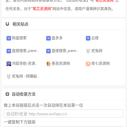
宜，请访问其网站并获取联系方式；【自动秒收录】与"
笔芯资源网
"无
任何关系，对于"
笔芯资源网
"网站中信息，请用户谨慎辨识其真伪。
相关站点
狗盘搜索
盘多多
云搜
盘搜搜索_panso.xin_免费网盘资源搜索引擎_夸克百度UC迅雷网盘聚合搜索_电影教程软件下载
盘搜搜索_pansou.asia_免费网盘资源搜索引擎_夸克百度UC迅雷网盘聚合搜索_电影教程软件下载
贰兔网
鸿菇导航-资源网址导航 - 汇集各大资源网 - 全网优质教程技术网 - 鸿菇导航网 - 搜集资源就从这里开始
善恶资源网
零七资源网
贰兔网 - 网赚副业项目 - 免费项目分享网站 - 贰兔网提供免费副业项目、手机搬砖项目、抖音快手小红书无货源电商，抖音引流工具、网站源码、软件源码、技术教程、无人直播等等网络资源分享，是全网最大的资源网！
自动收录方法
做上本站链接后点击一次自动排在本站第一位
一键复制下方链接: