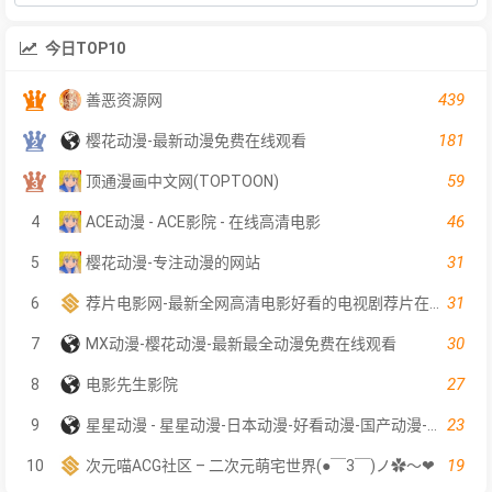
今日TOP10
439
善恶资源网
181
樱花动漫-最新动漫免费在线观看
59
顶通漫画中文网(TOPTOON)
46
4
ACE动漫 - ACE影院 - 在线高清电影
31
5
樱花动漫-专注动漫的网站
31
6
荐片电影网-最新全网高清电影好看的电视剧荐片在线免费观看
30
7
MX动漫-樱花动漫-最新最全动漫免费在线观看
27
8
电影先生影院
23
9
星星动漫 - 星星动漫-日本动漫-好看动漫-国产动漫-在线动漫
19
10
次元喵ACG社区 – 二次元萌宅世界(●￣3￣)ノ✿～❤