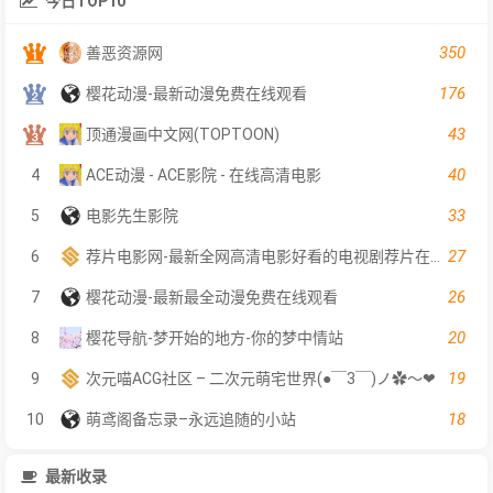
今日TOP10
350
善恶资源网
176
樱花动漫-最新动漫免费在线观看
43
顶通漫画中文网(TOPTOON)
40
4
ACE动漫 - ACE影院 - 在线高清电影
33
5
电影先生影院
27
6
荐片电影网-最新全网高清电影好看的电视剧荐片在线免费观看
26
7
樱花动漫-最新最全动漫免费在线观看
20
8
樱花导航-梦开始的地方-你的梦中情站
19
9
次元喵ACG社区 – 二次元萌宅世界(●￣3￣)ノ✿～❤
18
10
萌鸢阁备忘录–永远追随的小站
最新收录