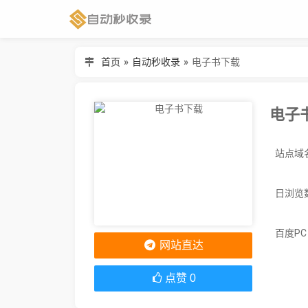
首页
»
自动秒收录
»
电子书下载
电子
日浏览
百度P
网站直达
点赞
0