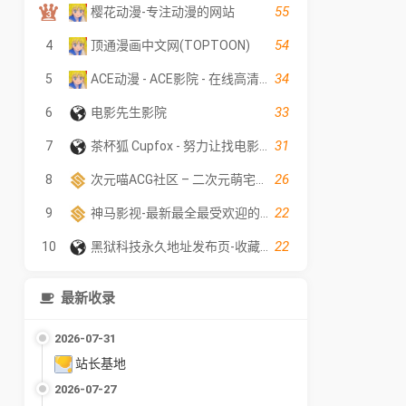
55
樱花动漫-专注动漫的网站
54
4
顶通漫画中文网(TOPTOON)
34
5
ACE动漫 - ACE影院 - 在线高清电影
33
6
电影先生影院
31
7
茶杯狐 Cupfox - 努力让找电影变得简单
26
8
次元喵ACG社区 – 二次元萌宅世界(●￣3￣)ノ✿～❤
22
9
神马影视-最新最全最受欢迎的影视网站-在线观看
22
10
黑狱科技永久地址发布页-收藏网址不迷路
最新收录
2026-07-31
站长基地
2026-07-27