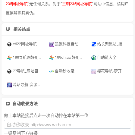
235网址导航
"无任何关系，对于"
王朝235网址导航
"网站中信息，请用户
谨慎辨识其真伪。
相关站点
e622网址导航
黑狱科技自动秒收录导航网︱黑狱科技永久地址收藏不迷路
站长聚集站_技术导航、在线工具、电台收听、API接口、在线壁纸、公众号、小程序、小游戏、软件应用等，打造网站交流和展示平台 - 一站式资源平台
199导航网好用的综合网址大全
199dh.cc 好用的综合网址大全
自助链大全
77导航_网址目录_站长网址大全_网站提交收录平台
自动秒收录
樱花导航-梦开始的地方-你的梦中情站
鸿菇导航-资源网址导航 - 汇集各大资源网 - 全网优质教程技术网 - 鸿菇导航网 - 搜集资源就从这里开始
自动收录方法
做上本站链接后点击一次自动排在本站第一位
一键复制下方链接: