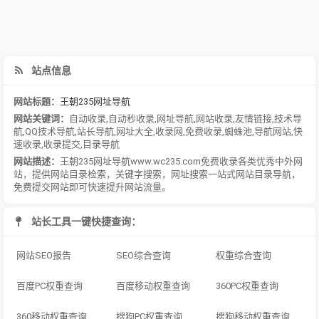
站点信息
网站标题：
王朝235网址导航
网站关键词：
自动收录
,
自动秒收录
,
网址导航
,
网站收录
,
友情链接
,
技术导
航
,
QQ技术导航
,
站长导航
,
网址大全
,
收录网
,
免费收录
,
蜘蛛池
,
导航网站
,
快
速收录
,
收录提交
,
目录导航
网站描述：
王朝235网址导航www.wc235.com免费收录各类优秀中外网
站，提供网站目录检索，关键字搜索，网址搜索一站式网站目录导航，
免费提交网站即可快速提升网站流量。
站长工具一键快捷查询：
网站SEO报告
SEO综合查询
权重综合查询
百度PC权重查询
百度移动权重查询
360PC权重查询
360移动权重查询
搜狗PC权重查询
搜狗移动权重查询