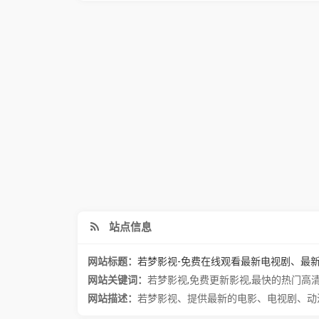
站点信息
网站标题：
若梦影视-免费在线观看最新电视剧、最
网站关键词：
若梦影视
,
免费更新影视
,
最快的热门高
网站描述：
若梦影视、提供最新的电影、电视剧、动