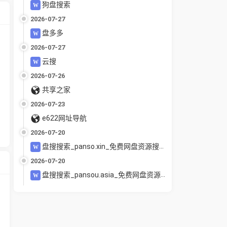
狗盘搜索
2026-07-27
盘多多
2026-07-27
云搜
2026-07-26
共享之家
2026-07-23
e622网址导航
2026-07-20
盘搜搜索_panso.xin_免费网盘资源搜索引擎_夸克百度UC迅雷网盘聚合搜索_电影教程软件下载
2026-07-20
盘搜搜索_pansou.asia_免费网盘资源搜索引擎_夸克百度UC迅雷网盘聚合搜索_电影教程软件下载