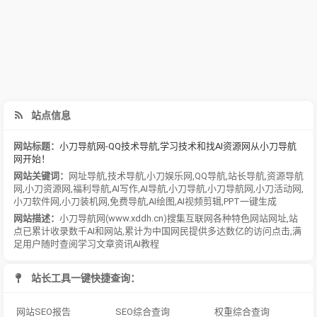
站点信息
网站标题：
小刀导航网-QQ技术导航,学习技术和找AI资源网从小刀导航
网开始！
网站关键词：
网址导航
,
技术导航
,
小刀娱乐网
,
QQ导航
,
站长导航
,
资源导航
网
,
小刀资源网
,
福利导航
,
AI写作
,
AI导航
,
小刀导航
,
小刀导航网
,
小刀活动网
,
小刀软件网
,
小刀装机网
,
免费导航
,
AI绘图
,
AI视频剪辑
,
PPT一键生成
网站描述：
小刀导航网(www.xddh.cn)搜集互联网各种特色网站网址,站
点已累计收录数千AI和网站,累计为中国网民提供多达数亿的访问点击,满
足用户随时查阅学习文章资讯AI教程
站长工具一键快捷查询：
网站SEO报告
SEO综合查询
权重综合查询