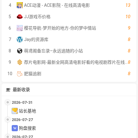
13
4
ACE动漫 - ACE影院 - 在线高清电影
10
5
JJ游戏币价格
9
6
樱花导航-梦开始的地方-你的梦中情站
8
7
Jay的资源库
8
8
萌鸢阁备忘录–永远追随的小站
8
9
荐片电影网-最新全网高清电影好看的电视剧荐片在线免费观看
8
10
肥猫追剧
最新收录
2026-07-31
站长基地
2026-07-27
狗盘搜索
2026-07-27