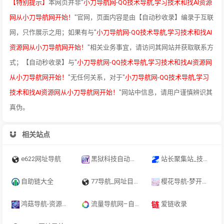
【特别提示】
本网页并非"
小刀导航网-QQ技术导航,学习技术和找AI资源
网从小刀导航网开始！
"官网，页面内容是由【自动秒收录】编录于互联
网，只作展示之用；如果有与"
小刀导航网-QQ技术导航,学习技术和找AI
资源网从小刀导航网开始！
"相关业务事宜，请访问其网站并获取联系方
式；【自动秒收录】与"
小刀导航网-QQ技术导航,学习技术和找AI资源网
从小刀导航网开始！
"无任何关系，对于"
小刀导航网-QQ技术导航,学习
技术和找AI资源网从小刀导航网开始！
"网站中信息，请用户谨慎辨识其
真伪。
相关站点
e622网址导航
黑狱科技自动秒收录导航网︱黑狱科技永久地址收藏不迷路
站长聚集站_技术导航、在线工具、电台收听、API接口、在线壁纸、公众号、小程序、小游戏、软件应用等，打造网站交流和展示平台 - 一站式资源平台
自助链大全
77导航_网址目录_站长网址大全_网站提交收录平台
樱花导航-梦开始的地方-你的梦中情站
鸿菇导航-资源网址导航 - 汇集各大资源网 - 全网优质教程技术网 - 鸿菇导航网 - 搜集资源就从这里开始
流量导航网–自动收录–最懂你的导航网站
爱链收录