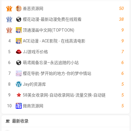
50
善恶资源网
38
樱花动漫-最新动漫免费在线观看
9
顶通漫画中文网(TOPTOON)
9
4
ACE动漫 - ACE影院 - 在线高清电影
7
5
JJ游戏币价格
6
6
萌鸢阁备忘录–永远追随的小站
6
7
樱花导航-梦开始的地方-你的梦中情站
5
8
Jay的资源库
5
9
58美女收录网-自动收录网站-流量交换-自动链
5
10
微商货源网
最新收录