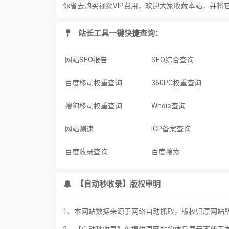
你省去购买视频VIP费用，欢迎大家收藏本站，并将
站长工具一键快捷查询：
网站SEO报告
SEO综合查询
百度移动权重查询
360PC权重查询
搜狗移动权重查询
Whois查询
网站测速
ICP备案查询
百度收录查询
百度搜索
【自动秒收录】版权申明
1、本网站数据来源于网络自动抓取，版权归原网站