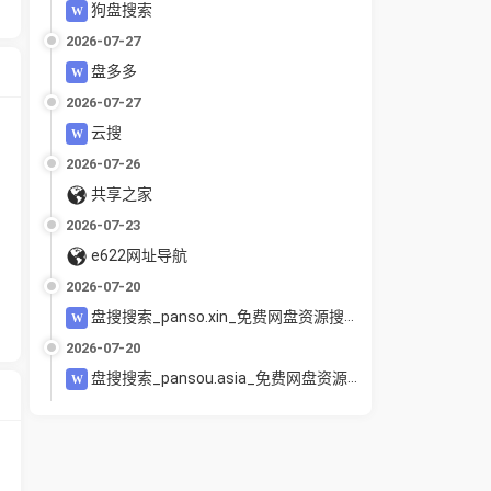
狗盘搜索
2026-07-27
盘多多
2026-07-27
云搜
2026-07-26
共享之家
2026-07-23
e622网址导航
2026-07-20
盘搜搜索_panso.xin_免费网盘资源搜索引擎_夸克百度UC迅雷网盘聚合搜索_电影教程软件下载
2026-07-20
盘搜搜索_pansou.asia_免费网盘资源搜索引擎_夸克百度UC迅雷网盘聚合搜索_电影教程软件下载