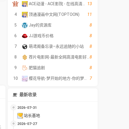
13
ACE动漫 - ACE影院 - 在线高清电影
11
4
顶通漫画中文网(TOPTOON)
8
5
Jay的资源库
8
6
JJ游戏币价格
8
7
萌鸢阁备忘录–永远追随的小站
8
8
荐片电影网-最新全网高清电影好看的电视剧荐片在线免费观看
8
9
肥猫追剧
7
10
樱花导航-梦开始的地方-你的梦中情站
最新收录
2026-07-31
站长基地
2026-07-27
让