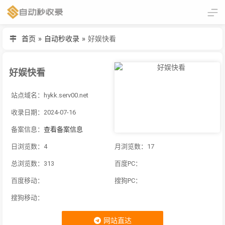
首页
»
自动秒收录
»
好娱快看
好娱快看
站点域名：hykk.serv00.net
收录日期：2024-07-16
备案信息：
查看备案信息
日浏览数：4
月浏览数：17
总浏览数：313
百度PC：
百度移动：
搜狗PC：
搜狗移动：
网站直达