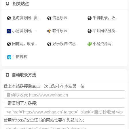
相关站点
北海资源网 - 资源分享,源码基地,项目分享,-安卓绿色软件基地！
信息乐园
千帆收录，收录正规网站网址导航，简约纯净资源网址导航
小易资源网，小易资源站，小易资源库，高新区小易传媒工作室，影视，源码，软件，音乐，防洪系统，域名防红，电脑软件，手机软件，模板主题，网络技术，建站源码，php源码，php，网站源码，网站模板，游戏源码，资源分享，资源
软件乐园
军师网站分类目录网大全
网链网，收录正规网站网址导航，简约纯净资源网址导航
好乐娱信I信息资源
小易资源网
百信看看
自动收录方法
做上本站链接后点击一次自动排在本站第一位
一键复制下方链接:
使用https://安全证书的网站需要在头部加入：