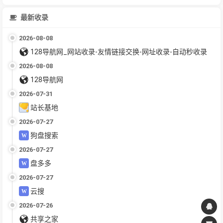
最新收录
2026-08-08
128导航网_网站收录-友情链接交换-网址收录-自动秒收录
2026-08-08
128导航网
2026-07-31
站长基地
2026-07-27
狗盘搜索
2026-07-27
盘多多
2026-07-27
云搜
2026-07-26
共享之家