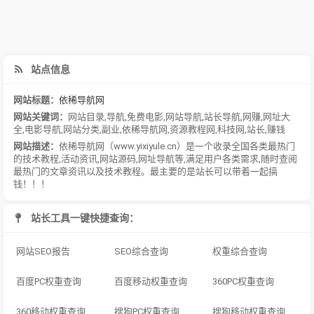
站点信息
网站标题：
依稀导航网
网站关键词：
网站目录
,
导航
,
免费电影
,
网站导航
,
站长导航
,
网赚
,
网址大
全
,
电影导航
,
网站分类
,
副业
,
依稀导航网
,
资源教程网
,
科技网
,
站长
,
赚钱
网站描述：
依稀导航网（www.yixiyule.cn）是一个收录全国各类最热门
的技术教程,活动资讯,网站源码,网址导航等,满足用户各类需求,随时查阅
最热门的文章资讯以及技术教程。最主要的是站长可以带着一起搞
钱！！！
站长工具一键快捷查询：
网站SEO报告
SEO综合查询
权重综合查询
百度PC权重查询
百度移动权重查询
360PC权重查询
360移动权重查询
搜狗PC权重查询
搜狗移动权重查询