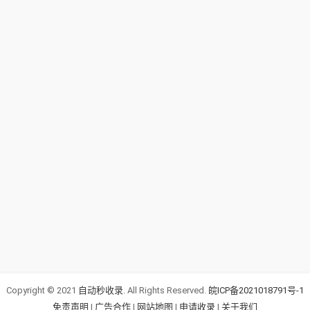
Copyright © 2021
自动秒收录
. All Rights Reserved.
皖ICP备2021018791号-1
免责声明
|
广告合作
|
网站地图
|
申请收录
|
关于我们