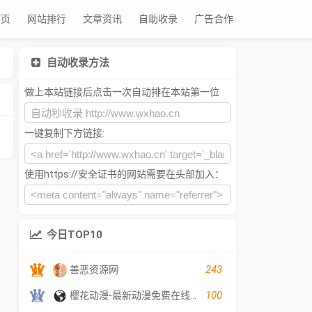
首页
网站排行
文章资讯
自助收录
广告合作
自动收录方法
做上本站链接后点击一次自动排在本站第一位
一键复制下方链接:
使用https://安全证书的网站需要在头部加入：
今日TOP10
243
善恶资源网
100
樱花动漫-最新动漫免费在线观看