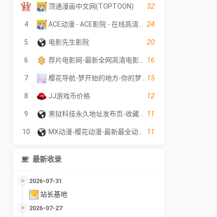
32
顶通漫画中文网(TOPTOON)
24
4
ACE动漫 - ACE影院 - 在线高清电影
20
5
电影先生影院
16
6
荐片电影网-最新全网高清电影好看的电视剧荐片在线免费观看
15
7
樱花导航-梦开始的地方-你的梦中情站
12
8
JJ游戏币价格
11
9
黑狱科技永久地址发布页-收藏网址不迷路
11
10
MX动漫-樱花动漫-最新最全动漫免费在线观看
最新收录
2026-07-31
站长基地
2026-07-27