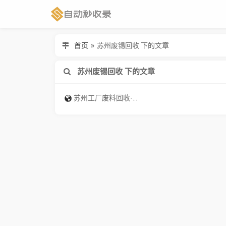
首页
»
苏州废锡回收 下的文章
苏州废锡回收 下的文章
苏州工厂废料回收-苏州废铜回收-苏州废锡回收-苏州金裕茂废旧设备回收有限公司