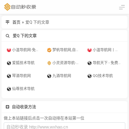
首页
»
爱Q 下的文章
爱Q 下的文章
小温导航网-免费收录正规网站 网址链接大全收录网 免费网站收录 收录提交入
梦帆导航网,自动秒收录,QQ技术导航,导航天下,技术导航,娱乐网,小刀娱乐网,爱Q,QQ技术,QQ导航
小温导航网丨汇集各大资源网丨全网优质教程技术网
爱狐技术导航
小灵资源导航-小灵资源网-QQ资源吧,滚石导航网,老a资源库,小刀娱乐网, 找资源 学习技术 从这里开始
导航天下 - 免费收录网_快速收录网_技术导航网
琴酒导航网
九酒导航网
QQ技术导航
仙尊技术导航
自动收录方法
做上本站链接后点击一次自动排在本站第一位