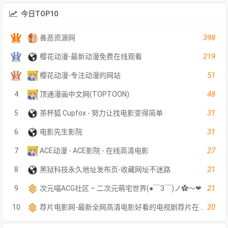
今日TOP10
398
善恶资源网
219
樱花动漫-最新动漫免费在线观看
51
樱花动漫-专注动漫的网站
48
4
顶通漫画中文网(TOPTOON)
31
5
茶杯狐 Cupfox - 努力让找电影变得简单
31
6
电影先生影院
27
7
ACE动漫 - ACE影院 - 在线高清电影
21
8
黑狱科技永久地址发布页-收藏网址不迷路
21
9
次元喵ACG社区 – 二次元萌宅世界(●￣3￣)ノ✿～❤
20
10
荐片电影网-最新全网高清电影好看的电视剧荐片在线免费观看