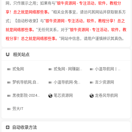
网，只作展示之用；如果有与"
银牛资源网 - 专注活动，软件，教程分
享！总之就是网络那些事。
"相关业务事宜，请访问其网站并获取联系方
式；【自动秒收录】与"
银牛资源网 - 专注活动，软件，教程分享！总之
就是网络那些事。
"无任何关系，对于"
银牛资源网 - 专注活动，软件，教
程分享！总之就是网络那些事。
"网站中信息，请用户谨慎辨识其真伪。
相关站点
贰兔网
贰兔网 - 网赚副业项目 - 免费项目分享网站 - 贰兔网提供免费副业项目、手机搬砖项目、抖音快手小红书无货源电商，抖音引流工具、网站源码、软件源码、技术教程、无人直播等等网络资源分享，是全网最大的资源网！
小温导航网丨汇集各大资源网丨全网优质教程技术网
梦帆导航网,自动秒收录,QQ技术导航,导航天下,技术导航,娱乐网,小刀娱乐网,爱Q,QQ技术,QQ导航
小温导航网-免费收录正规网站 网址链接大全收录网 免费网站收录 收录提交入
言少资源网
黑夜影院-2024在线电影电视剧、短剧、综艺、动漫-美剧、韩剧、陆剧、泰剧黑夜影院 35
笔芯资源网
龙卷风导航网
劳大IT
自动收录方法