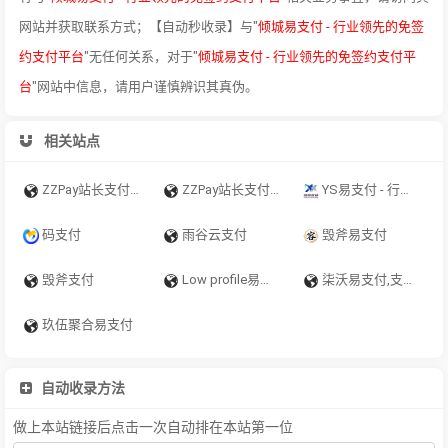
网站并获取联系方式；【自动秒收录】与"
倾城易支付 - 行业领先的免签
约支付平台
"无任何关系，对于"
倾城易支付 - 行业领先的免签约支付平
台
"网站中信息，请用户谨慎辨识其真伪。
相关站点
ZZPay站长支付 - 专为个人站长及中小开发者服务的免签约易支付平台
ZZPay站长支付 - 行业领先的免签约免费易支付平台
YS易支付 - 行业领先的免签约支付平台
码支付
雨谷云支付
毁斧易支付
毁斧支付
Low profile易支付 - 行业领先的免签约支付平台 - 毁斧
柒沃易支付,支付宝免签约即时到账,财付通免签约,微信免签约支付,QQ钱包免签约,免签约支付
玖伍聚合易支付
自动收录方法
做上本站链接后点击一次自动排在本站第一位