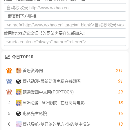
一键复制下方链接:
使用https://安全证书的网站需要在头部加入：
今日TOP10
211
善恶资源网
91
樱花动漫-最新动漫免费在线观看
29
顶通漫画中文网(TOPTOON)
18
4
ACE动漫 - ACE影院 - 在线高清电影
15
5
电影先生影院
13
6
樱花导航-梦开始的地方-你的梦中情站