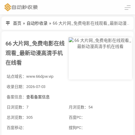
首页
»
自动秒收录
»
66 大片网_免费电影在线观看_最新动漫高清手机在线看
66 大片网_免费电影在线
观看_最新动漫高清手机
在线看
站点域名：www.66dpw.vip
收录日期：2026-07-03
备案信息：
查看备案信息
日浏览数：7
月浏览数：54
总浏览数：305
百度PC：
百度移动：
搜狗PC：