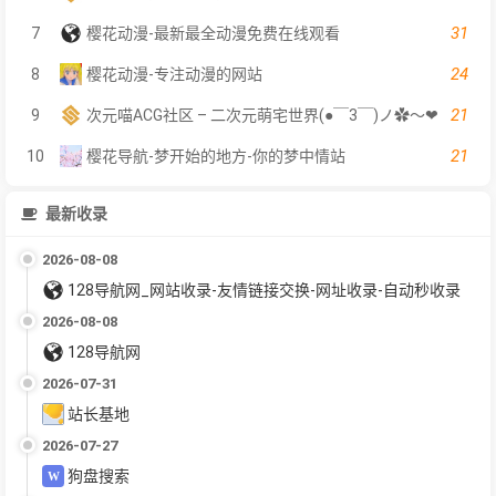
31
7
樱花动漫-最新最全动漫免费在线观看
24
8
樱花动漫-专注动漫的网站
21
9
次元喵ACG社区 – 二次元萌宅世界(●￣3￣)ノ✿～❤
21
10
樱花导航-梦开始的地方-你的梦中情站
最新收录
2026-08-08
128导航网_网站收录-友情链接交换-网址收录-自动秒收录
2026-08-08
128导航网
2026-07-31
站长基地
2026-07-27
狗盘搜索