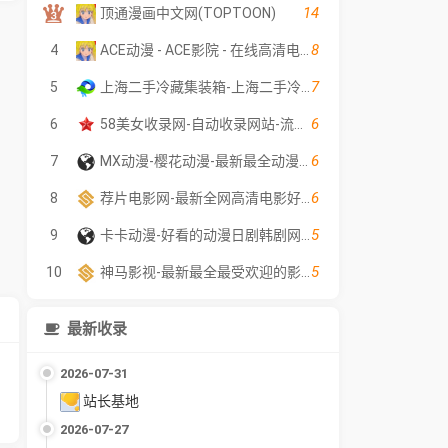
14
顶通漫画中文网(TOPTOON)
8
4
ACE动漫 - ACE影院 - 在线高清电影
7
5
上海二手冷藏集装箱-上海二手冷冻集装箱-上海集装箱出售-上海序宏集装箱服务有限公司
6
6
58美女收录网-自动收录网站-流量交换-自动链
6
7
MX动漫-樱花动漫-最新最全动漫免费在线观看
6
8
荐片电影网-最新全网高清电影好看的电视剧荐片在线免费观看
5
9
卡卡动漫-好看的动漫日剧韩剧网站
5
10
神马影视-最新最全最受欢迎的影视网站-在线观看
最新收录
2026-07-31
站长基地
2026-07-27