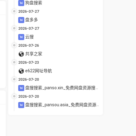
狗盘搜索
2026-07-27
盘多多
2026-07-27
云搜
2026-07-26
共享之家
2026-07-23
e622网址导航
2026-07-20
盘搜搜索_panso.xin_免费网盘资源搜索引擎_夸克百度UC迅雷网盘聚合搜索_电影教程软件下载
2026-07-20
盘搜搜索_pansou.asia_免费网盘资源搜索引擎_夸克百度UC迅雷网盘聚合搜索_电影教程软件下载