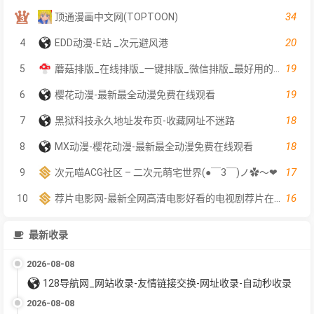
34
顶通漫画中文网(TOPTOON)
20
4
EDD动漫-E站 _次元避风港
19
5
蘑菇排版_在线排版_一键排版_微信排版_最好用的在线一键排版工具
19
6
樱花动漫-最新最全动漫免费在线观看
18
7
黑狱科技永久地址发布页-收藏网址不迷路
18
8
MX动漫-樱花动漫-最新最全动漫免费在线观看
17
9
次元喵ACG社区 – 二次元萌宅世界(●￣3￣)ノ✿～❤
16
10
荐片电影网-最新全网高清电影好看的电视剧荐片在线免费观看
最新收录
2026-08-08
128导航网_网站收录-友情链接交换-网址收录-自动秒收录
2026-08-08