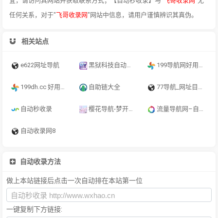
宜，请访问其网站并获取联系方式；【自动秒收录】与"
飞哥收录网
"无
任何关系，对于"
飞哥收录网
"网站中信息，请用户谨慎辨识其真伪。
相关站点
e622网址导航
黑狱科技自动秒收录导航网︱黑狱科技永久地址收藏不迷路
199导航网好用的综合网址大全
199dh.cc 好用的综合网址大全
自助链大全
77导航_网址目录_站长网址大全_网站提交收录平台
自动秒收录
樱花导航-梦开始的地方-你的梦中情站
流量导航网–自动收录–最懂你的导航网站
自动收录网8
自动收录方法
做上本站链接后点击一次自动排在本站第一位
一键复制下方链接: