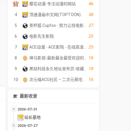
46
樱花动漫-专注动漫的网站
38
4
顶通漫画中文网(TOPTOON)
27
5
茶杯狐 Cupfox - 努力让找电影变得简单
25
6
电影先生影院
25
7
ACE动漫 - ACE影院 - 在线高清电影
18
8
神马影视-最新最全最受欢迎的影视网站-在线观看
18
9
黑狱科技永久地址发布页-收藏网址不迷路
16
10
次元喵ACG社区 – 二次元萌宅世界(●￣3￣)ノ✿～❤
最新收录
2026-07-31
站长基地
2026-07-27