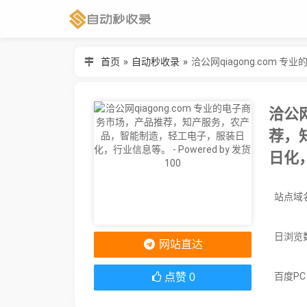
首页
»
自动秒收录
»
洽公网
荐，
日化，
日浏览
网站直达
百度P
点赞
0