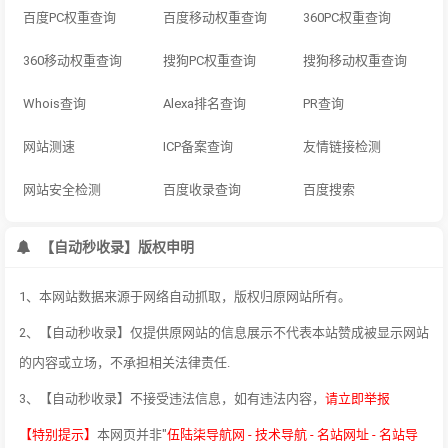
百度PC权重查询
百度移动权重查询
360PC权重查询
360移动权重查询
搜狗PC权重查询
搜狗移动权重查询
Whois查询
Alexa排名查询
PR查询
网站测速
ICP备案查询
友情链接检测
网站安全检测
百度收录查询
百度搜索
【自动秒收录】版权申明
1、本网站数据来源于网络自动抓取，版权归原网站所有。
2、【自动秒收录】仅提供原网站的信息展示不代表本站赞成被显示网站
的内容或立场，不承担相关法律责任.
3、【自动秒收录】不接受违法信息，如有违法内容，
请立即举报
【特别提示】
本网页并非"
伍陆柒导航网 - 技术导航 - 名站网址 - 名站导