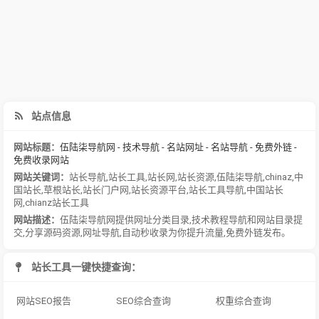
站点信息
网站标题：
伍陆柒导航网 - 技术导航 - 名站网址 - 名站导航 - 免费外链 -
免费收录网站
网站关键词：
站长导航
,
站长工具
,
站长网
,
站长资源
,
伍陆柒导航
,
chinaz
,
中
国站长
,
草根站长
,
站长门户网
,
站长资源平台
,
站长工具导航
,
中国站长
网
,
chianz站长工具
网站描述：
伍陆柒导航网提供网址分类目录,技术教程导航和网站目录提
交,分享源码资源,网址导航,自动秒收录为你提升流量,免费外链发布。
站长工具一键快捷查询：
网站SEO报告
SEO综合查询
权重综合查询