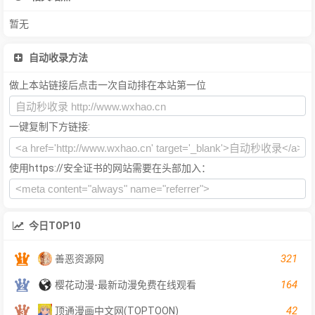
暂无
自动收录方法
做上本站链接后点击一次自动排在本站第一位
一键复制下方链接:
使用https://安全证书的网站需要在头部加入：
今日TOP10
321
善恶资源网
164
樱花动漫-最新动漫免费在线观看
42
顶通漫画中文网(TOPTOON)