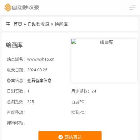
首页
»
自动秒收录
»
绘画库
绘画库
站点域名：www.wxhao.cn
收录日期：2024-08-25
备案信息：
查看备案信息
日浏览数：1
月浏览数：24
总浏览数：225
百度PC：
百度移动：
搜狗PC：
搜狗移动：
网站直达