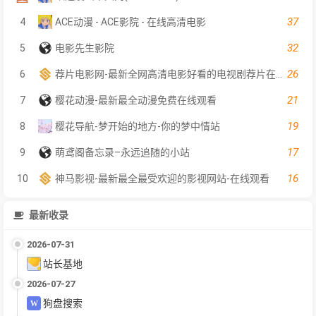
37
4
ACE动漫 - ACE影院 - 在线高清电影
32
5
电影先生影院
26
6
荐片电影网-最新全网高清电影好看的电视剧荐片在线免费观看
21
7
樱花动漫-最新最全动漫免费在线观看
19
8
樱花导航-梦开始的地方-你的梦中情站
17
9
萌鸢阁备忘录–永远追随的小站
16
10
神马影视-最新最全最受欢迎的影视网站-在线观看
最新收录
2026-07-31
站长基地
2026-07-27
狗盘搜索