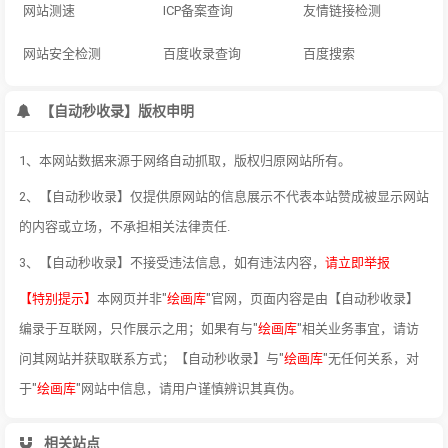
网站测速
ICP备案查询
友情链接检测
网站安全检测
百度收录查询
百度搜索
【自动秒收录】版权申明
1、本网站数据来源于网络自动抓取，版权归原网站所有。
2、【自动秒收录】仅提供原网站的信息展示不代表本站赞成被显示网站
的内容或立场，不承担相关法律责任.
3、【自动秒收录】不接受违法信息，如有违法内容，
请立即举报
【特别提示】
本网页并非"
绘画库
"官网，页面内容是由【自动秒收录】
编录于互联网，只作展示之用；如果有与"
绘画库
"相关业务事宜，请访
问其网站并获取联系方式；【自动秒收录】与"
绘画库
"无任何关系，对
于"
绘画库
"网站中信息，请用户谨慎辨识其真伪。
相关站点