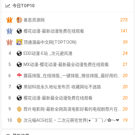
今日TOP10
275
善恶资源网
141
樱花动漫-最新动漫免费在线观看
39
顶通漫画中文网(TOPTOON)
24
4
EDD动漫-E站 _次元避风港
21
5
MX动漫-樱花动漫-最新最全动漫免费在线观看
20
6
蘑菇排版_在线排版_一键排版_微信排版_最好用的在线一键排版工具
20
7
黑狱科技永久地址发布页-收藏网址不迷路
20
8
樱花动漫-最新最全动漫免费在线观看
20
9
荐片电影网-最新全网高清电影好看的电视剧荐片在线免费观看
19
10
次元喵ACG社区 – 二次元萌宅世界(●￣3￣)ノ✿～❤