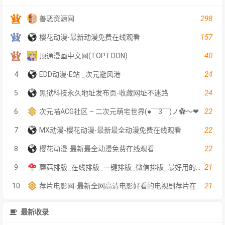
298
善恶资源网
157
樱花动漫-最新动漫免费在线观看
40
顶通漫画中文网(TOPTOON)
24
4
EDD动漫-E站 _次元避风港
24
5
黑狱科技永久地址发布页-收藏网址不迷路
22
6
次元喵ACG社区 – 二次元萌宅世界(●￣3￣)ノ✿～❤
22
7
MX动漫-樱花动漫-最新最全动漫免费在线观看
22
8
樱花动漫-最新最全动漫免费在线观看
21
9
蘑菇排版_在线排版_一键排版_微信排版_最好用的在线一键排版工具
21
10
荐片电影网-最新全网高清电影好看的电视剧荐片在线免费观看
最新收录