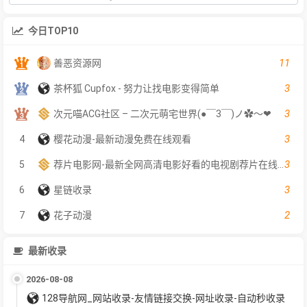
今日TOP10
11
善恶资源网
3
茶杯狐 Cupfox - 努力让找电影变得简单
3
次元喵ACG社区 – 二次元萌宅世界(●￣3￣)ノ✿～❤
3
4
樱花动漫-最新动漫免费在线观看
3
5
荐片电影网-最新全网高清电影好看的电视剧荐片在线免费观看
3
6
星链收录
2
7
花子动漫
最新收录
2026-08-08
128导航网_网站收录-友情链接交换-网址收录-自动秒收录