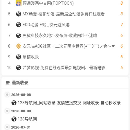
8
4
顶通漫画中文网(TOPTOON)
8
5
MX动漫-樱花动漫-最新最全动漫免费在线观看
7
6
EDD动漫-E站 _次元避风港
6
7
黑狱科技永久地址发布页-收藏网址不迷路
6
8
次元喵ACG社区 – 二次元萌宅世界(●￣3￣)ノ✿～❤
6
9
星链收录
5
10
若梦影视-免费在线观看最新电视剧、最新电影
最新收录
2026-08-08
128导航网_网站收录-友情链接交换-网址收录-自动秒收录
2026-08-08
128导航网
2026-07-31