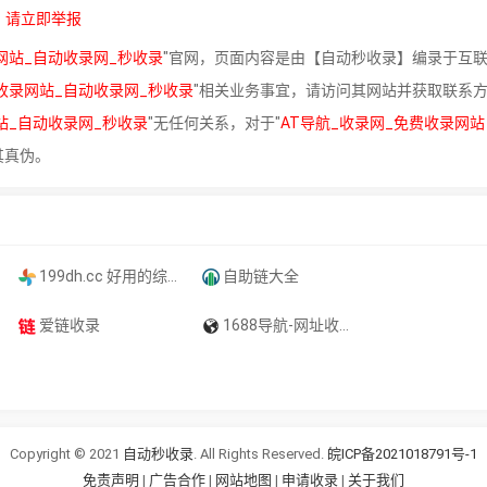
，
请立即举报
网站_自动收录网_秒收录
"官网，页面内容是由【自动秒收录】编录于互
费收录网站_自动收录网_秒收录
"相关业务事宜，请访问其网站并获取联系
站_自动收录网_秒收录
"无任何关系，对于"
AT导航_收录网_免费收录网站
其真伪。
199dh.cc 好用的综合网址大全
自助链大全
爱链收录
1688导航-网址收录-网站收录-自动秒收录-网址导航
Copyright © 2021
自动秒收录
. All Rights Reserved.
皖ICP备2021018791号-1
免责声明
|
广告合作
|
网站地图
|
申请收录
|
关于我们