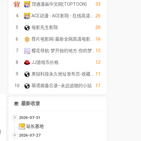
33
顶通漫画中文网(TOPTOON)
26
4
ACE动漫 - ACE影院 - 在线高清电影
20
5
电影先生影院
16
6
荐片电影网-最新全网高清电影好看的电视剧荐片在线免费观看
15
7
樱花导航-梦开始的地方-你的梦中情站
12
8
JJ游戏币价格
11
9
黑狱科技永久地址发布页-收藏网址不迷路
11
10
萌鸢阁备忘录–永远追随的小站
最新收录
2026-07-31
站长基地
供
2026-07-27