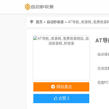
首页
»
自动秒收录
»
AT导航_收录网_免费收录
AT
站点域名：
日浏览
百度P
网站直达
点赞
2