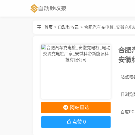
首页
»
自动秒收录
»
合肥汽车充电桩_安徽充电
合肥
安徽
日浏览
网站直达
百度P
点赞
0