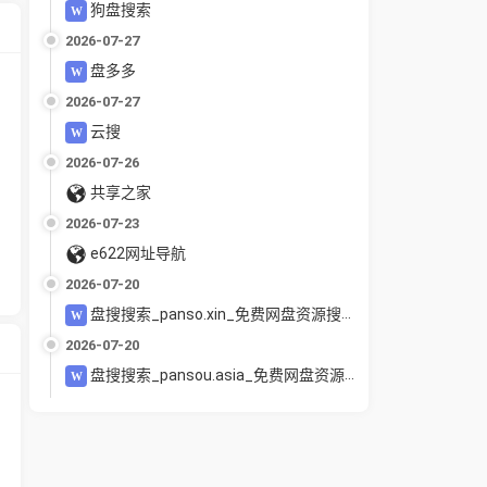
狗盘搜索
2026-07-27
盘多多
2026-07-27
云搜
2026-07-26
共享之家
2026-07-23
e622网址导航
2026-07-20
盘搜搜索_panso.xin_免费网盘资源搜索引擎_夸克百度UC迅雷网盘聚合搜索_电影教程软件下载
2026-07-20
盘搜搜索_pansou.asia_免费网盘资源搜索引擎_夸克百度UC迅雷网盘聚合搜索_电影教程软件下载